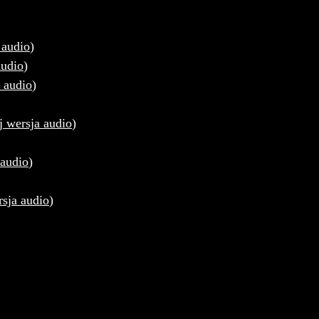
 audio
)
audio
)
a audio
)
aj wersja audio
)
 audio
)
rsja audio
)