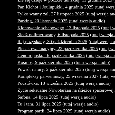
Źle się dzieje w poczcie duńskiej
, 11 grudnia 2025 (
Pan Kichot i Joulupukki, 4 grudnia 2025
(
tutaj wers
Tylko wanny żal, 27 listopada 2025
(
tutaj wersja au
Parking, 20 listopada 2025
(
tutaj wersja audio
)
Klonowanie schabowego, 13 listopada 2025
(
tutaj 
Śledź polimerowany, 6 listopada 2025
(
tutaj wersja
Raj pozyskany, 30 października 2025
(
tutaj wersja 
Plecak ewakuacyjny, 23 października 2025
(
tutaj w
Genom posła, 16 października 2025
(
tutaj wersja a
Kosmos, 9 października 2025
(
tutaj wersja audio
)
Powrót natury, 2 października 2025
(
tutaj wersja au
Kompleksy parweniuszy, 25 września 2027
(
tutaj w
Pocztówka, 18 września 2025
(
tutaj wersja audio
)
Życie seksualne Nowotarżan na ścieżce spacerowej,
Safona, 14 lipca 2025
(
tutaj wersja audio
)
Tu i tam, 31 lipca 2025
(
tutaj wersja audio
)
Program partii, 24 lipca 2025
(
tutaj wersja audio
)