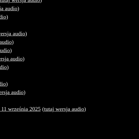
tutaj wersja audio
)
ja audio
)
dio)
wersja audio
)
 audio
)
audio
)
ersja audio
)
udio
)
dio
)
ersja audio
)
 11 września 2025
(
tutaj wersja audio
)