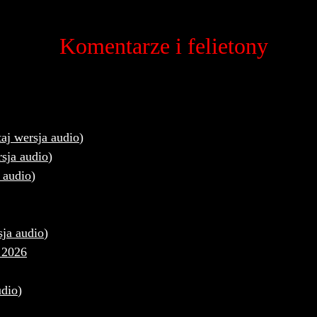
Komentarze i felietony
taj wersja audio
)
rsja audio
)
a audio
)
sja audio
)
 2026
udio
)