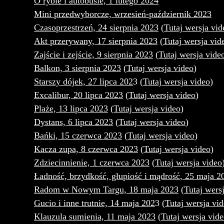
O rybie i autobusie, 1 lutego 2024
Mini przedwyborcze, wrzesień-październik 2023
Czasoprzestrzeń, 24 sierpnia 2023
(
Tutaj wersja vid
Akt przerywany, 17 sierpnia 2023
(
Tutaj wersja vid
Zajście i zejście, 9 sierpnia 2023
(
Tutaj wersja vide
Balkon, 3 sierpnia 2023
(
Tutaj wersja video
)
Starszy dójek, 27 lipca 202
3 (
Tutaj wersja video
)
Excalibur, 20 lipca 2023
(
Tutaj wersja video
)
Plaże, 13 lipca 2023
(
Tutaj wersja video
)
Dystans, 6 lipca 2023
(
Tutaj wersja video
)
Bańki, 15 czerwca 2023
(
Tutaj wersja video
)
Kacza zupa, 8 czerwca 2023
(
Tutaj wersja video
)
Zdziecinnienie, 1 czerwca 2023
(
Tutaj wersja video
Ładność, brzydkość, głupiość i mądrość
, 25 maja 2
Radom w Nowym Targu, 18 maja 2023
(
Tutaj wers
Gucio i inne trutnie, 14 maja 202
3 (
Tutaj wersja vi
Klauzula sumienia, 11 maja 2023
(
Tutaj wersja vid