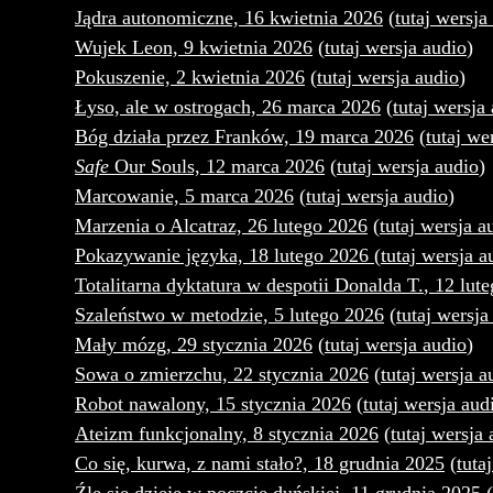
Jądra autonomiczne, 16 kwietnia 2026
(
tutaj wersja
Wujek Leon, 9 kwietnia 2026
(
tutaj wersja audio
)
Pokuszenie, 2 kwietnia 2026
(
tutaj wersja audio
)
Łyso, ale w ostrogach, 26 marca 2026
(
tutaj wersja
Bóg d
ziała przez Franków, 19 marca 2026
(
tutaj we
Safe
Our Souls, 12 marca 2026
(
tutaj wersja audio
)
Marcowanie, 5 marca 2026
(
tutaj wersja audio
)
Marzenia o Alcatraz, 26 lutego 2026
(
tutaj wersja a
Pokazywanie języka, 18 lutego 2026
(
tutaj wersja a
Totalitarna dyktatura w despotii Donalda T.
, 12 lut
Szaleństwo w metodzie, 5 lutego 2026
(
tutaj wersja
Mały mózg, 29 stycznia 2026
(
tutaj wersja audio
)
Sowa o zmierzchu, 22 stycznia 2026
(
tutaj wersja a
Robot nawalony, 15 stycznia 2026
(
tutaj wersja aud
Ateizm funkcjonalny, 8 stycznia 2026
(
tutaj wersja 
Co się, kurwa, z nami stało?, 18 grudnia 2025
(
tuta