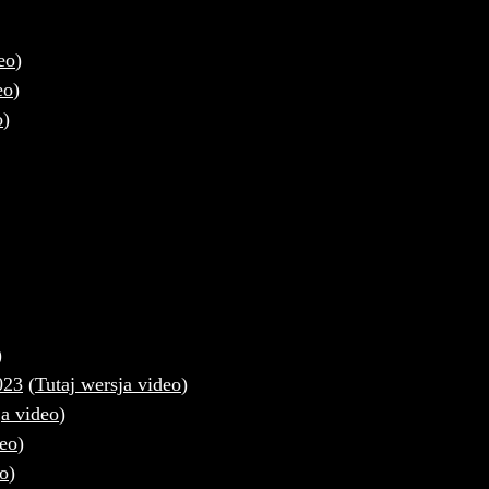
eo
)
eo
)
o
)
)
023
(
Tutaj wersja video
)
ja video
)
deo
)
eo
)