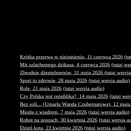
Krótka przerwa w nieistnieniu, 11 czerwca 2026
(
tu
Mit szlachetnego dzikusa, 4 czerwca 2026
(
tutaj we
Zbrodnie dżentelmenów, 31 maja 2026
(
tutaj wersj
Sport to zdrowie, 28 maja 2026
(
tutaj wersja audio
)
Role, 21 maja 2026
(
tutaj wersja audio
)
Czy Polska jest republiką?, 14 maja 2026
(
tutaj wer
Bez soli... (Umarła Wanda Czubernatowa), 12 maja
Miotła z wiadrem, 7 maja 2026
(
tutaj wersja audio
)
Robot na noszach, 30 kwietnia 2026
(
tutaj wersja a
Dzień kota, 23 kwietnia 2026
(
tutaj wersja audio
)