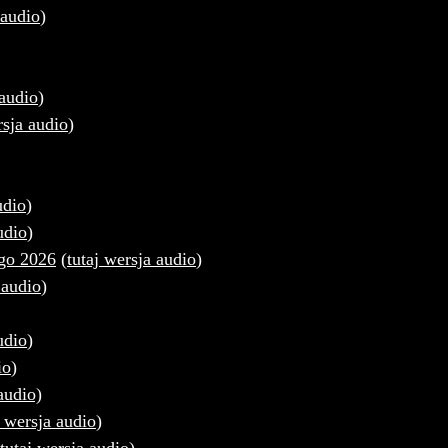
 audio
)
 audio
)
rsja audio
)
udio
)
udio
)
ego 2026
(
tutaj wersja audio
)
 audio
)
udio
)
io
)
audio)
j wersja audio
)