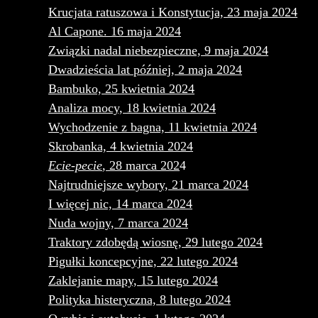
Krucjata ratuszowa i Konstytucja, 23 maja 2024
Al Capone. 16 maja 2024
Związki nadal niebezpieczne, 9 maja 2024
Dwadzieścia lat później, 2 maja 2024
Bambuko, 25 kwietnia 2024
Analiza mocy, 18 kwietnia 2024
Wychodzenie z bagna, 11 kwietnia 2024
Skrobanka, 4 kwietnia 2024
Ecie-pecie
, 28 marca 202
4
Najtrudniejsze wybory, 21 marca 2024
I więcej nic, 14 marca 2024
Nuda wojny, 7 marca 2024
Traktory zdobędą wiosnę, 29 lutego 2024
Pigułki koncepcyjne, 22 lutego 2024
Zaklejanie mapy, 15 lutego 2024
Polityka histeryczna, 8 lutego 2024