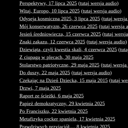
Perspektywy, 17 lipca 2025
(
tutaj wersja audio
)
Witaj, Europo, 10 lipca 2025
(
tutaj wersja audio
)
Odyseja kosmiczna 2025, 3 lipca 2025
(
tutaj wersja
Mój konserwatyzm, 26 czerwca 2025
(
tutaj wersja 
Jesień średniowiecza, 15 czerwca 2025
(
tutaj wersj
Znaki zakazu, 12 czerwca 2025
(
tutaj wersja audio
)
Dziewiąta, czyli kwestia skali, 4 czerwca 2025
(
tut
Z ciupagą w plecach, 30 maja 2025
Stolarstwo patriotyczne, 29 maja 2025
(
tutaj wersja
Do duszy, 22 maja 2025
(
tutaj wersja audio
)
Czekając na Dzień Dziecka, 15 maja 2015
(
tutaj we
Drzwi, 7 maja 2025
Raport ze ścieżki, 6 maja 2025
Papież demokratyczny, 29 kwietnia 2025
Po Franciszku, 22 kwietnia 2025
Metafizyka cocker spaniela, 17 kwietnia 2025
Prawdziwych przyjaciół..., 8 kwietnia 2025