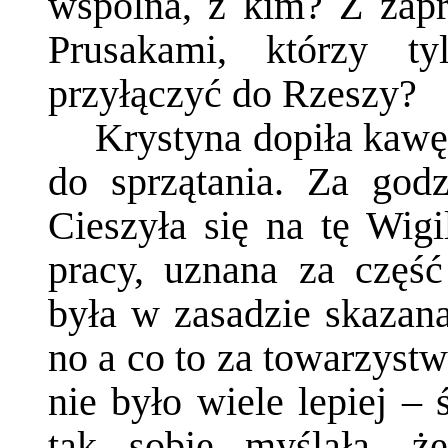
wspólna, z kim? Z zap
Prusakami, którzy ty
przyłączyć do Rzeszy?
Krystyna dopiła kawę
do sprzątania. Za godz
Cieszyła się na tę Wigi
pracy, uznana za częś
była w zasadzie skazana
no a co to za towarzyst
nie było wiele lepiej – 
tak sobie myślała, że