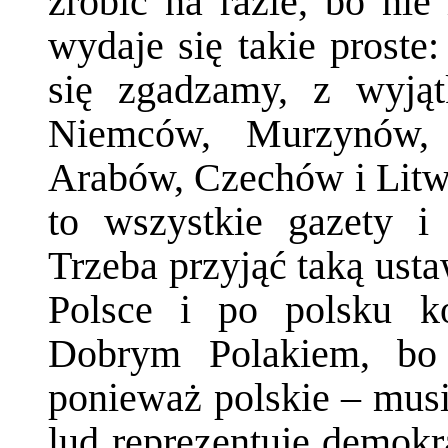
zrobić na razie, bo ni
wydaje się takie proste
się zgadzamy, z wyjąt
Niemców, Murzynów, 
Arabów, Czechów i Litwi
to wszystkie gazety i
Trzeba przyjąć taką ust
Polsce i po polsku ko
Dobrym Polakiem, bo 
ponieważ polskie – mus
lud reprezentuje demokr