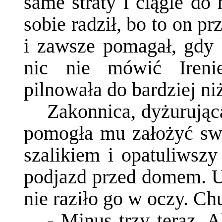
same straty i ciągle do 
sobie radził, bo to on p
i zawsze pomagał, gdy 
nic nie mówić Ireni
pilnowała do bardziej ni
Zakonnica, dyżurująca
pomogła mu założyć swe
szalikiem i opatuliwsz
podjazd przed domem. U
nie raziło go w oczy. Ch
- Minus trzy teraz. 