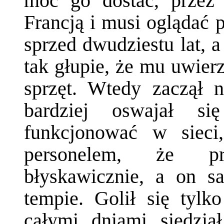
móc go dostać, przez 
Francją i musi oglądać p
sprzed dwudziestu lat, a
tak głupie, że mu uwierz
sprzęt. Wtedy zaczął 
bardziej oswajał s
funkcjonować w sieci
personelem, że pr
błyskawicznie, a on s
tempie. Golił się tylk
całymi dniami siedzia