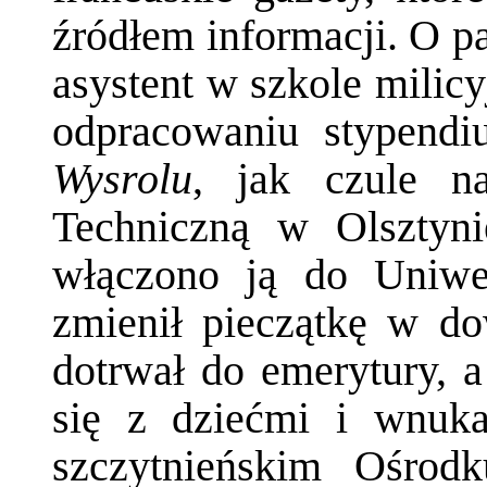
źródłem informacji. O p
asystent w szkole milic
odpracowaniu stypendi
Wysrolu
, jak czule n
Techniczną w Olsztyn
włączono ją do Uniwer
zmienił pieczątkę w do
dotrwał do emerytury, 
się z dziećmi i wnuka
szczytnieńskim Ośro