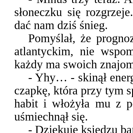
słoneczku się rozgrze
dać nam dziś śnieg.
Pomyślał, że progno
atlantyckim, nie wspo
każdy ma swoich znajo
- Yhy… - skinął energ
czapkę, która przy tym s
habit i włożyła mu z 
uśmiechnął się.
- Dziękuję księdzu ba