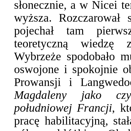
słonecznie, a w Nicei te
wyższa. Rozczarował s
pojechał tam pierws
teoretyczną wiedzę z
Wybrzeże spodobało mu 
oswojone i spokojnie o
Prowansji i Langwedo
Magdaleny jako czy
południowej Francji
, k
pracę habilitacyjną, st