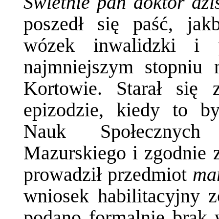
Świetnie pan doktor dzi
poszedł się paść, jak
wózek inwalidzki i
najmniejszym stopniu 
Kortowie. Starał się 
epizodzie, kiedy to b
Nauk Społecznych 
Mazurskiego i zgodnie 
prowadził przedmiot
mar
wniosek habilitacyjny 
podano formalnie brak 