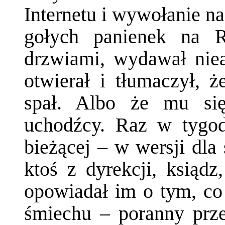
Internetu i wywołanie n
gołych panienek na R
drzwiami, wydawał niea
otwierał i tłumaczył, ż
spał. Albo że mu si
uchodźcy. Raz w tygodn
bieżącej – w wersji dla
ktoś z dyrekcji, ksiądz
opowiadał im o tym, co 
śmiechu – poranny prz