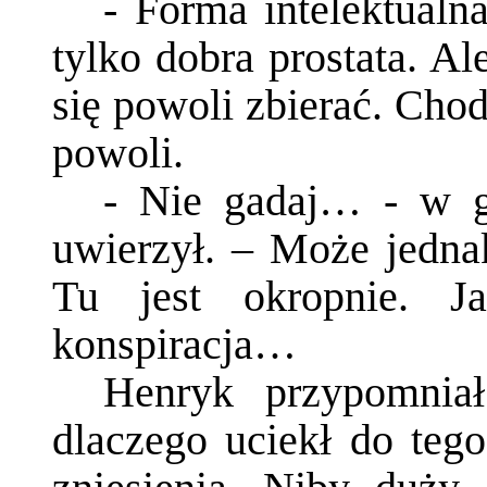
- Forma intelektualna
tylko dobra prostata. A
się powoli zbierać. Chod
powoli.
- Nie gadaj… - w gł
uwierzył. – Może jedn
Tu jest okropnie. J
konspiracja…
Henryk przypomnia
dlaczego uciekł do tego