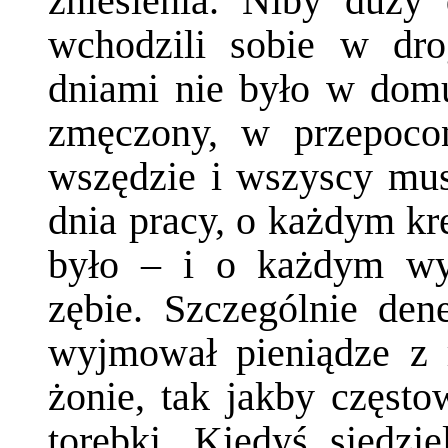
zniesienia. Niby duży
wchodzili sobie w dr
dniami nie było w domu
zmęczony, w przepocon
wszędzie i wszyscy musi
dnia pracy, o każdym kr
było – i o każdym w
zębie. Szczególnie den
wyjmował pieniądze z 
żonie, tak jakby często
torebki. Kiedyś siedzie