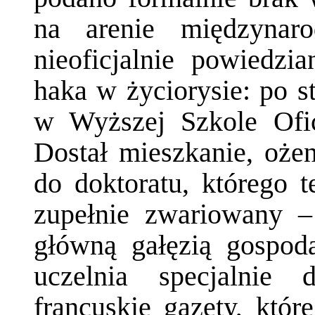
na arenie międzynaro
nieoficjalnie powiedz
haka w życiorysie: po st
w Wyższej Szkole Ofice
Dostał mieszkanie, ożeni
do doktoratu, którego 
zupełnie zwariowany –
główną gałęzią gospoda
uczelnia specjalnie 
francuskie gazety, któ