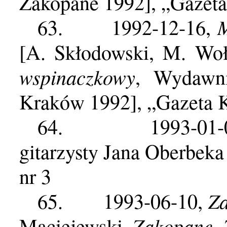
Zakopane 1992], „Gazet
M
63.
1992-12-16,
[A. Skłodowski, M. Wo
wspinaczkowy
, Wydawn
Kraków 1992], „Gazeta 
64.
1993-01
gitarzysty Jana Oberbek
nr 3
Za
65.
1993-06-10,
Zakopane,
Maciejewski,