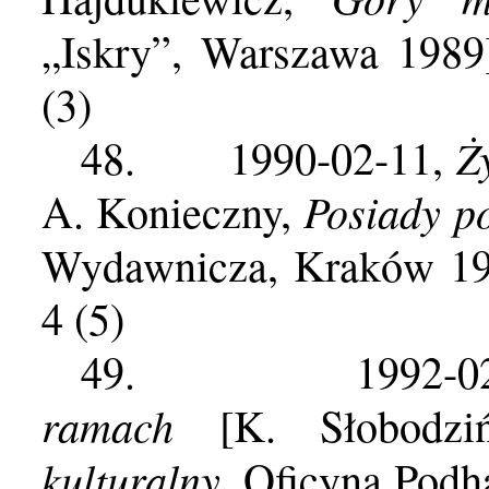
„Iskry”, Warszawa 1989
(3)
Ż
48.
1990-02-11,
Posiady p
A. Konieczny,
Wydawnicza, Kraków 198
4 (5)
49.
1992-0
ramach
[K. Słobodzi
kulturalny
, Oficyna Podh