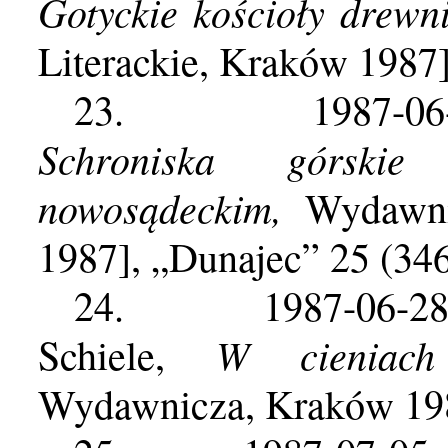
Gotyckie kościoły drewn
Literackie, Kraków 1987]
23.
1987-0
Schroniska górsk
nowosądeckim,
Wydawni
1987], „Dunajec” 25 (34
24.
1987-06-2
W cieniac
Schiele,
Wydawnicza, Kraków 198