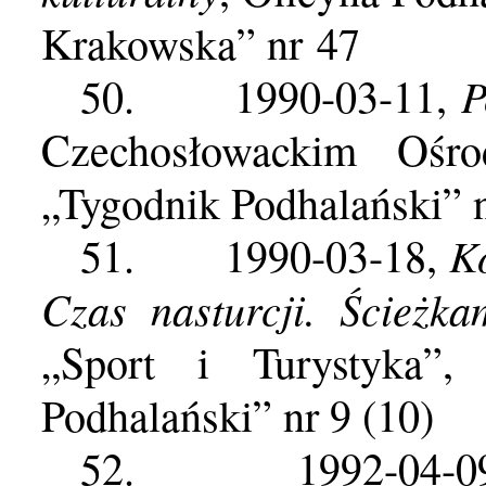
Krakowska” nr 47
P
50.
1990-03-11,
Czechosłowackim Ośr
„Tygodnik Podhalański” n
K
51.
1990-03-18,
Czas nasturcji. Ścieżk
„Sport i Turystyka”,
Podhalański” nr 9 (10)
52.
1992-04-