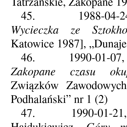
Tatrzańskie, Zakopane 19
45.
1988-04-
Wycieczka ze Sztokh
Katowice 1987], „Dunaje
46.
1990-01-07
Zakopane czasu ok
Związków Zawodowych,
Podhalański” nr 1 (2)
47.
1990-01-21
Góry mo
Hajdukiewicz,