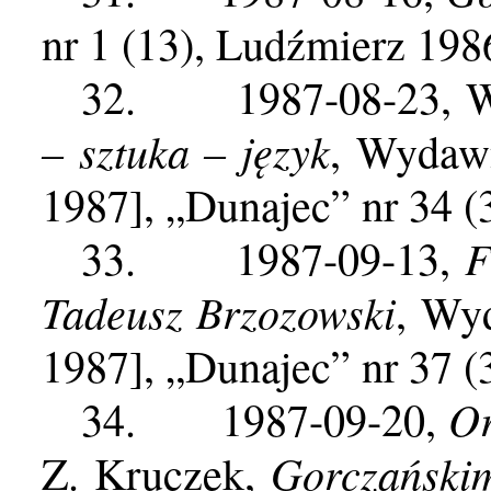
nr 1 (13), Ludźmierz 198
32.
1987-08-23, W
– sztuka – język
, Wydaw
1987], „Dunajec” nr 34 (
F
33.
1987-09-13,
Tadeusz Brzozowski
, Wy
1987], „Dunajec” nr 37 (
Or
34.
1987-09-20,
Gorczański
Z. Kruczek,