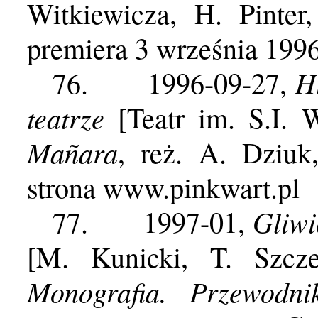
Witkiewicza, H. Pinter
premiera 3 września 199
H
76.
1996-09-27,
teatrze
[
Teatr im. S.I. 
Mañara
, reż. A. Dziuk
strona www.pinkwart.pl
Gliwi
77.
1997-01,
[M. Kunicki, T. Szcz
Monografia. Przewodni