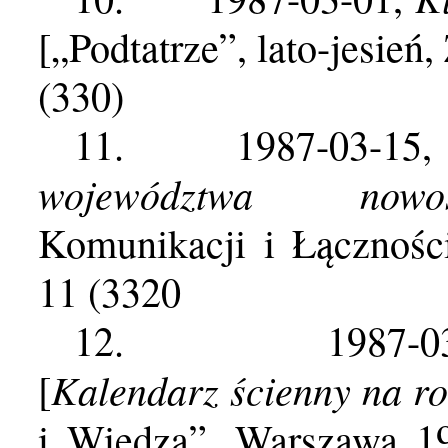
[„Podtatrze”, lato-jesień
(330)
11.
1987-03-15
województwa nowosą
Komunikacji i Łącznośc
11 (3320
12.
1987-
Kalendarz ścienny na r
[
i Wiedza”, Warszawa 198