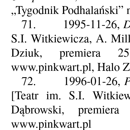
„Tygodnik Podhalański” n
D
71.
1995-11-26,
S.I. Witkiewicza,
A. Mill
Dziuk, premiera 25
www.pinkwart.pl
, Halo Z
P
72.
1996-01-26,
[
Teatr im. S.I. Witki
Dąbrowski, premiera
www.pinkwart.pl