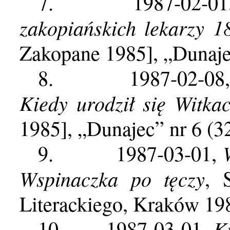
7.
1987-02-0
zakopiańskich lekarzy 1
Zakopane 1985], „Dunaje
8.
1987-02-08
Kiedy urodził się Witka
1985], „Dunajec” nr 6 (3
9.
1987-03-01,
Wspinaczka po tęczy
, 
Literackiego, Kraków 198
K
10.
1987-03-01,