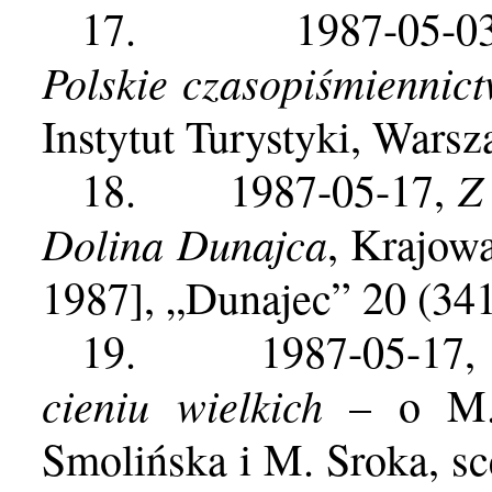
17.
1987-05-0
Polskie czasopiśmiennic
Instytut Turystyki, Wars
Z
18.
1987-05-17,
Dolina Dunajca
, Krajow
1987], „Dunajec” 20 (34
19.
1987-05-17
cieniu wielkich
– o M. 
Smolińska i M. Sroka, s