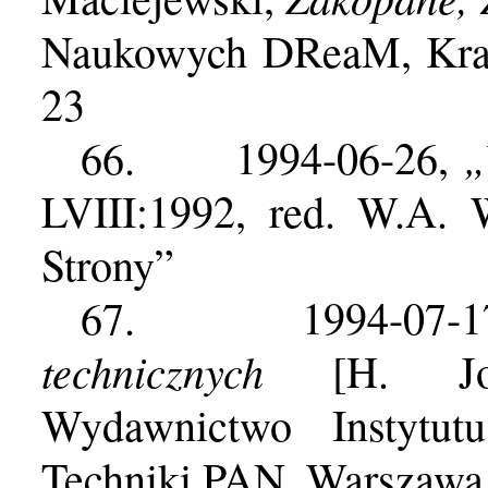
Naukowych DReaM, Krak
23
„
66.
1994-06-26,
LVIII:1992, red. W.A. 
Strony”
67.
1994-07-
technicznych
[H. J
Wydawnictwo Instytut
Techniki PAN, Warszawa 