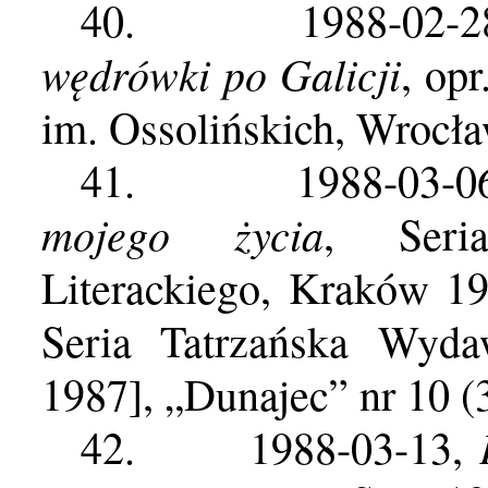
40.
1988-02-
wędrówki po Galicji
, op
im. Ossolińskich, Wrocła
41.
1988-03-
mojego życia
, Seri
Literackiego, Kraków 1
Seria Tatrzańska Wyda
1987], „Dunajec” nr 10 (
42.
1988-03-13,