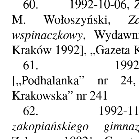
60.
1992-10-06,
Z
M. Wołoszyński,
wspinaczkowy
, Wydawn
Kraków 1992], „Gazeta 
61.
199
[„Podhalanka” nr 24
Krakowska” nr 241
62.
1992-1
zakopiańskiego gimna