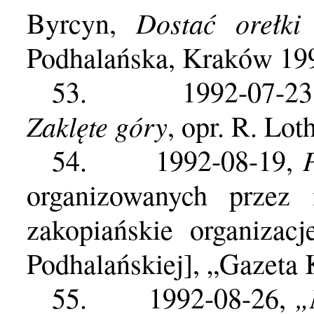
Dostać orełki
Byrcyn,
Podhalańska, Kraków 199
53.
1992-07-2
Zaklęte góry
, opr. R. Lo
54.
1992-08-19,
organizowanych przez 
zakopiańskie organizac
Podhalańskiej], „Gazeta
„
55.
1992-08-26,