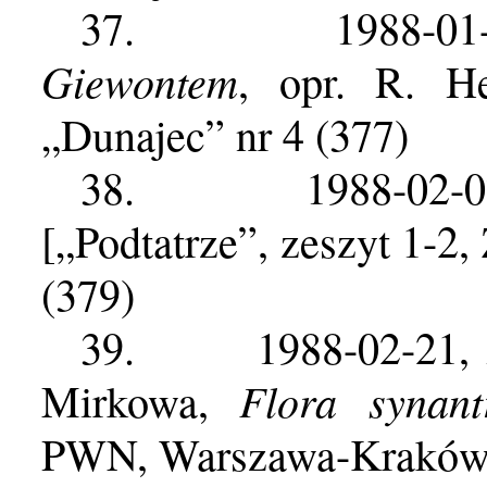
37.
1988-0
Giewontem
, opr. R. H
„Dunajec” nr 4 (377)
38.
1988-02-
[„Podtatrze”, zeszyt 1-2
(379)
39.
1988-02-21
Flora synant
Mirkowa,
PWN, Warszawa-Kraków 1