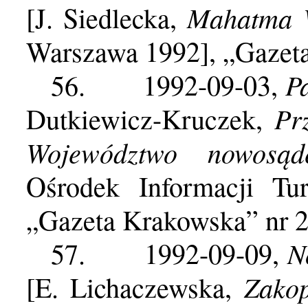
Mahatma 
[J. Siedlecka,
Warszawa 1992], „Gazet
P
56.
1992-09-03,
Pr
Dutkiewicz-Kruczek,
Województwo nowosąd
Ośrodek Informacji Tu
„Gazeta Krakowska” nr 
N
57.
1992-09-09,
Zako
[E. Lichaczewska,