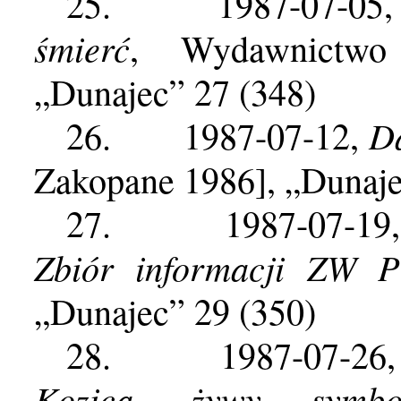
25.
1987-07-05
śmierć
, Wydawnictwo 
„Dunajec” 27 (348)
D
26.
1987-07-12,
Zakopane 1986], „Dunaje
27.
1987-07-19
Zbiór informacji ZW
„Dunajec” 29 (350)
28.
1987-07-26
Kozica, żywy symbo