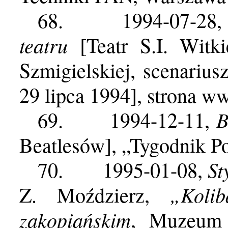
68.
1994-07-28
teatru
[Teatr S.I. Witk
Szmigielskiej, scenarius
29 lipca 1994]
, strona w
B
69.
1994-12-11,
Beatlesów], „Tygodnik Po
St
70.
1995-01-08,
„Koli
Z. Moździerz,
zakopiańskim
, Muzeum 