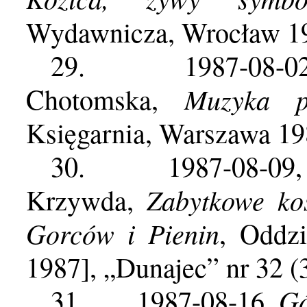
Wydawnicza, Wrocław 198
29.
1987-08-0
Muzyka p
Chotomska,
Księgarnia, Warszawa 19
30.
1987-08-09
Zabytkowe koś
Krzywda,
Gorców i Pienin
, Oddz
1987], „Dunajec” nr 32 (
Gó
31.
1987-08-16,